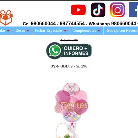
980660044
997744554
980660044
Cel
-
- Whatsapp
das
Rosas
Fechas Especiales
Complementos
Trabaja con Nosotr
Antes S/. 239
DyR- BBE09 - S/. 196