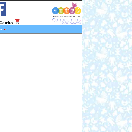
Carrito:
os