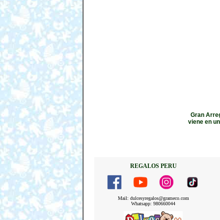
Gran Arreg
viene en u
REGALOS PERU
Mail: dulcesyregalos@grameco.com
Whatsapp: 980660044