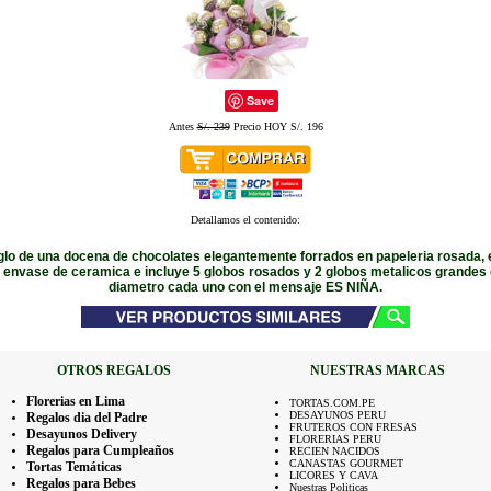
Save
Antes
S/. 239
Precio HOY S/. 196
Detallamos el contenido:
lo de una docena de chocolates elegantemente forrados en papeleria rosada, 
n envase de ceramica e incluye 5 globos rosados y 2 globos metalicos grandes
diametro cada uno con el mensaje ES NIÑA.
OTROS REGALOS
NUESTRAS MARCAS
Florerias en Lima
TORTAS.COM.PE
DESAYUNOS PERU
Regalos dia del Padre
FRUTEROS CON FRESAS
Desayunos Delivery
FLORERIAS PERU
Regalos para Cumpleaños
RECIEN NACIDOS
CANASTAS GOURMET
Tortas Temáticas
LICORES Y CAVA
Regalos para Bebes
Nuestras Politicas