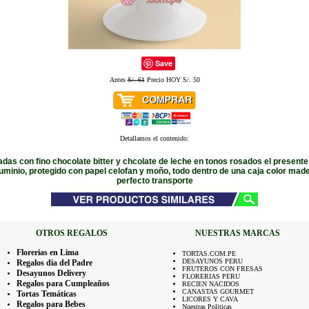
Save
Antes
S/. 61
Precio HOY S/. 50
Detallamos el contenido:
adas con fino chocolate bitter y chcolate de leche en tonos rosados el presente
uminio, protegido con papel celofan y moño, todo dentro de una caja color mad
perfecto transporte
OTROS REGALOS
NUESTRAS MARCAS
Florerias en Lima
TORTAS.COM.PE
DESAYUNOS PERU
Regalos dia del Padre
FRUTEROS CON FRESAS
Desayunos Delivery
FLORERIAS PERU
Regalos para Cumpleaños
RECIEN NACIDOS
CANASTAS GOURMET
Tortas Temáticas
LICORES Y CAVA
Regalos para Bebes
Nuestras Politicas