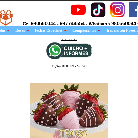
980660044
997744554
980660044
Cel
-
- Whatsapp
das
Rosas
Fechas Especiales
Complementos
Trabaja con Nosotr
Antes S/. 61
DyR- BBE04 - S/. 50