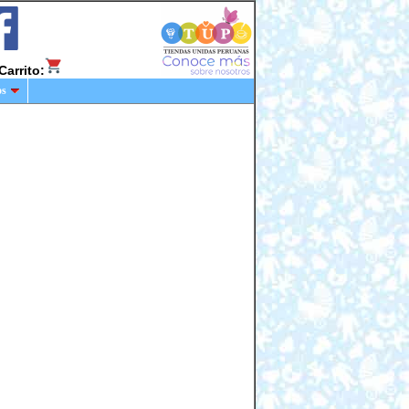
Carrito:
os