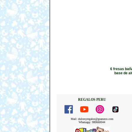
6 fresas bañ
base de al
REGALOS PERU
Mail: dulcesyregalos@grameco.com
Whatsapp: 980660044