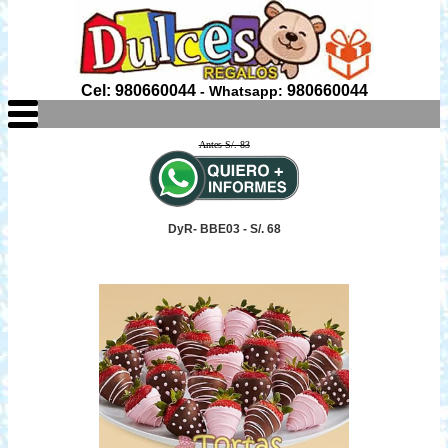
Cel: 980660044
980660044
- Whatsapp:
Antes S/. 83
DyR- BBE03 - S/. 68