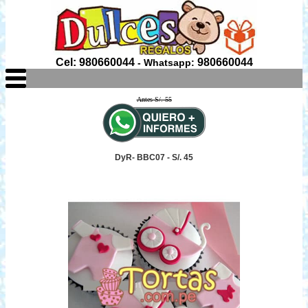
Cel: 980660044
980660044
- Whatsapp:
Antes S/. 55
DyR- BBC07 - S/. 45