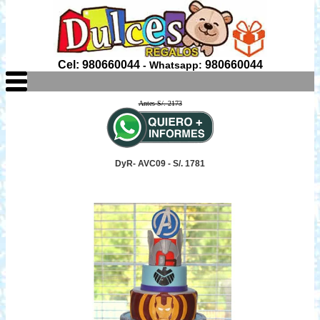
Cel: 980660044
980660044
- Whatsapp:
Antes S/. 2173
DyR- AVC09 - S/. 1781