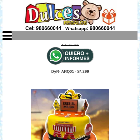
Cel: 980660044
980660044
- Whatsapp:
Antes S/. 365
DyR- ARQ01 - S/. 299