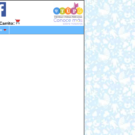
Carrito:
os