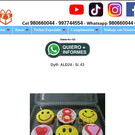
980660044
997744554
980660044
Cel
-
- Whatsapp
das
Rosas
Fechas Especiales
Complementos
Trabaja con Nosotr
Antes S/. 53
DyR- ALD24 - S/. 43