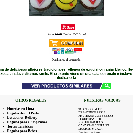
Save
Antes
S/. 53
Precio HOY S/. 43
Detallamos el contenido:
a de deliciosos alfajores tradicionales rellenos de exquisito manjar blanco. lle
zúcar, incluye diseños smile. El presente viene en una caja de regalo e incluye 
dedicatoria
OTROS REGALOS
NUESTRAS MARCAS
Florerias en Lima
TORTAS.COM.PE
DESAYUNOS PERU
Regalos dia del Padre
FRUTEROS CON FRESAS
Desayunos Delivery
FLORERIAS PERU
Regalos para Cumpleaños
RECIEN NACIDOS
CANASTAS GOURMET
Tortas Temáticas
LICORES Y CAVA
Regalos para Bebes
Nuestras Politicas