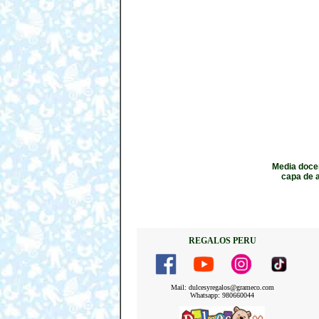
Media docen
capa de a
REGALOS PERU
Mail: dulcesyregalos@grameco.com
Whatsapp: 980660044