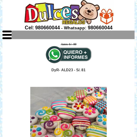
Cel: 980660044
980660044
- Whatsapp:
Antes S/. 99
DyR- ALD23 - S/. 81