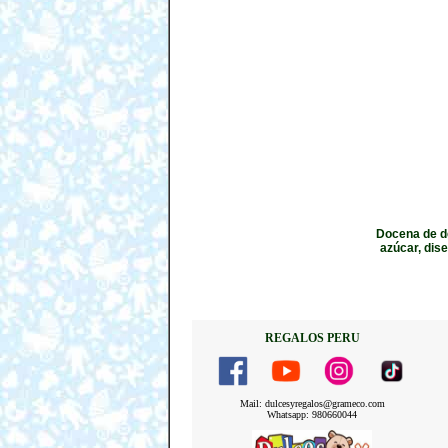
Docena de de
azúcar, dis
REGALOS PERU
Mail: dulcesyregalos@grameco.com
Whatsapp: 980660044