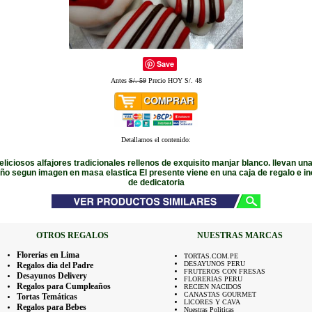
Save
Antes
S/. 59
Precio HOY S/. 48
Detallamos el contenido:
liciosos alfajores tradicionales rellenos de exquisito manjar blanco. llevan una
eño segun imagen en masa elastica El presente viene en una caja de regalo e inc
de dedicatoria
OTROS REGALOS
NUESTRAS MARCAS
Florerias en Lima
TORTAS.COM.PE
DESAYUNOS PERU
Regalos dia del Padre
FRUTEROS CON FRESAS
Desayunos Delivery
FLORERIAS PERU
Regalos para Cumpleaños
RECIEN NACIDOS
CANASTAS GOURMET
Tortas Temáticas
LICORES Y CAVA
Regalos para Bebes
Nuestras Politicas