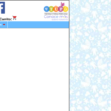
Carrito:
os