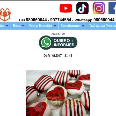
980660044
997744554
980660044
Cel
-
- Whatsapp
das
Rosas
Fechas Especiales
Complementos
Trabaja con Nosotr
Antes S/. 59
DyR- ALD07 - S/. 48