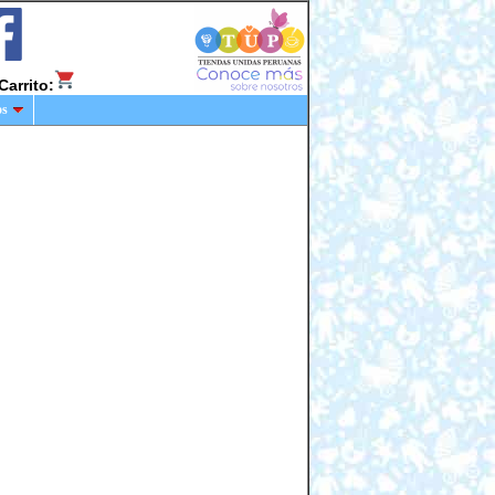
Carrito:
os