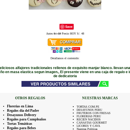
Save
Antes
S/. 59
Precio HOY S/. 48
Detallamos el contenido:
liciosos alfajores tradicionales rellenos de exquisito manjar blanco. llevan una
ño en masa elastica segun imagen., El presente viene en una caja de regalo e i
de dedicatoria
OTROS REGALOS
NUESTRAS MARCAS
Florerias en Lima
TORTAS.COM.PE
DESAYUNOS PERU
Regalos dia del Padre
FRUTEROS CON FRESAS
Desayunos Delivery
FLORERIAS PERU
Regalos para Cumpleaños
RECIEN NACIDOS
CANASTAS GOURMET
Tortas Temáticas
LICORES Y CAVA
Regalos para Bebes
Nuestras Politicas