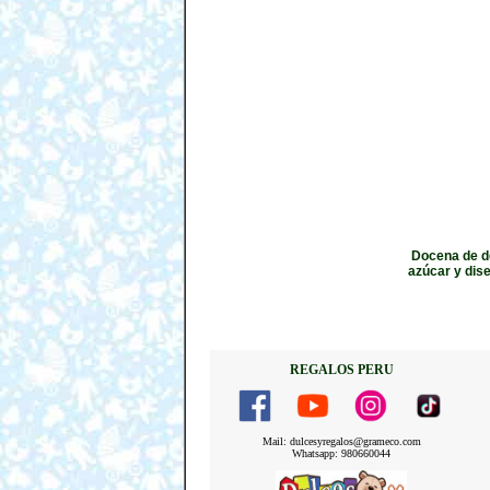
Docena de de
azúcar y dise
REGALOS PERU
Mail: dulcesyregalos@grameco.com
Whatsapp: 980660044