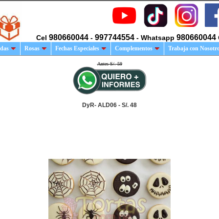
980660044
997744554
980660044
Cel
-
- Whatsapp
das
Rosas
Fechas Especiales
Complementos
Trabaja con Nosotr
Antes S/. 59
DyR- ALD06 - S/. 48