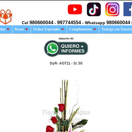
980660044
997744554
980660044
Cel
-
- Whatsapp
das
Rosas
Fechas Especiales
Complementos
Trabaja con Nosotr
Antes S/. 61
DyR- AGT11 - S/. 50