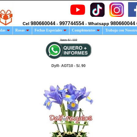
980660044
997744554
980660044
Cel
-
- Whatsapp
das
Rosas
Fechas Especiales
Complementos
Trabaja con Nosotr
Antes S/. 110
DyR- AGT10 - S/. 90