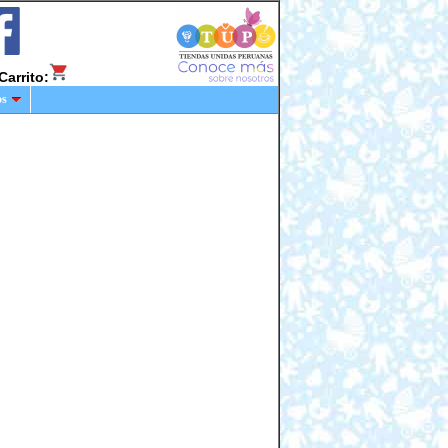
Carrito:
os