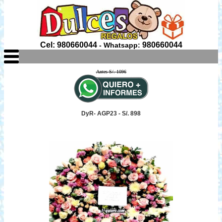
Cel: 980660044
980660044
- Whatsapp:
Antes S/. 1096
DyR- AGP23 - S/. 898