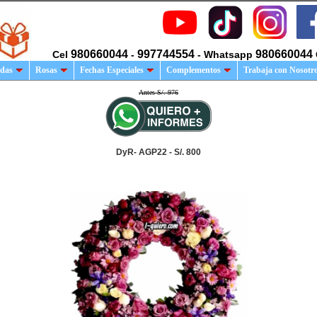
980660044
997744554
980660044
Cel
-
- Whatsapp
das
Rosas
Fechas Especiales
Complementos
Trabaja con Nosotr
Antes S/. 976
DyR- AGP22 - S/. 800