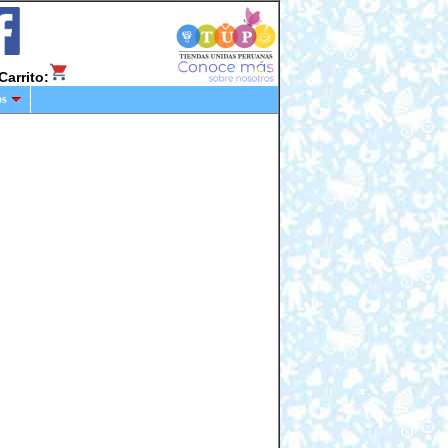
Carrito:
os