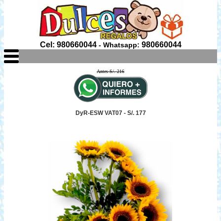
Cel: 980660044
980660044
- Whatsapp:
Antes S/. 216
DyR-ESW VAT07 - S/. 177