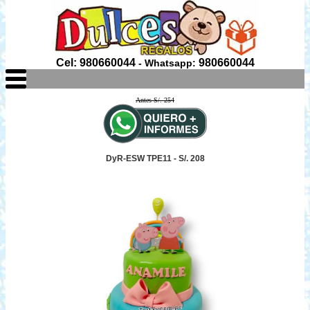
Cel: 980660044
980660044
- Whatsapp:
Antes S/. 254
DyR-ESW TPE11 - S/. 208