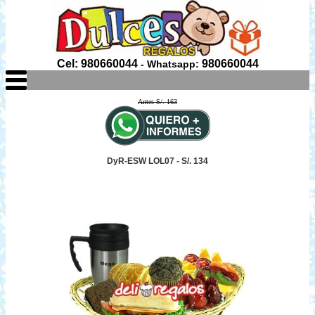
Cel: 980660044
980660044
- Whatsapp:
Antes S/. 163
DyR-ESW LOL07 - S/. 134